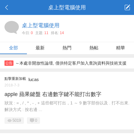
桌上型電腦使用
桌上型電腦使用
今日:
0
主題:
11
排名:
14
全部
最新
熱門
熱帖
精華
～本處非開放性論壇, 僅供特定客戶加入查詢資料與技術支援
公告
～
點擊重新加載
lucas
2018-7-3
apple 蘋果鍵盤 右邊數字鍵不能打出數字
狀況 : = , / , * , - , + 這些都可打出，1 ～ 9 數字部份以及 . 打不出來.
解決方式 : 按右邊 ...
5019
0