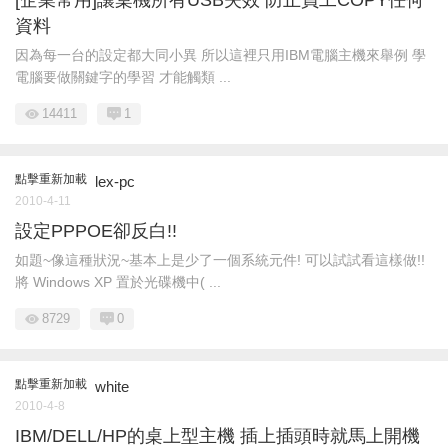
[企業常用]讓桌機所有USB失效 防止員工COPY任何
資料
因為每一台的設定都大同小異 所以這裡只用IBM電腦主機來舉例 學
電腦要做關鍵字的學習 才能觸類 ...
14411
1
點擊重新加載
lex-pc
2010-4-11
設定PPPOE卻反白!!
如題~像這種狀況~基本上是少了一個系統元件! 可以試試看這樣做!!
將 Windows XP 置於光碟機中( ...
8729
0
點擊重新加載
white
2010-4-8
IBM/DELL/HP的桌上型主機 插上插頭時就馬上開機